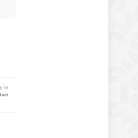
g in
tact