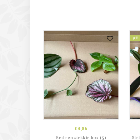
-9%
€
4,95
Red een stekkie box (5)
Ste