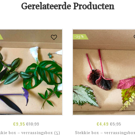
Gerelateerde Producten
-25%
€
9,95
€
10,99
€
4,49
€
5,95
kkie box – verrassingsbox (5)
Stekkie box – verrassingsbox