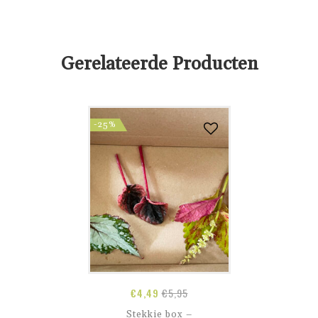
Gerelateerde Producten
-25%
€
4,49
€
5,95
Stekkie box –