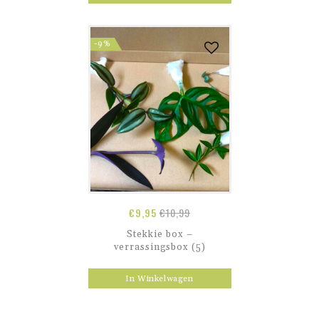
-9%
€
9,95
€
10,99
Stekkie box –
verrassingsbox (5)
In Winkelwagen