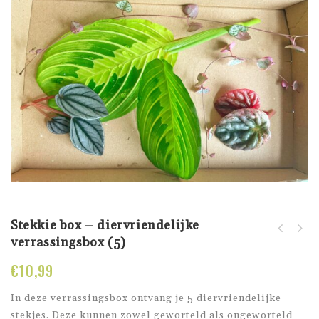
Stekkie box – diervriendelijke
verrassingsbox (5)
Wetstick
verrassingsbox (5)
€
10,99
In deze verrassingsbox ontvang je 5 diervriendelijke
stekjes. Deze kunnen zowel geworteld als ongeworteld