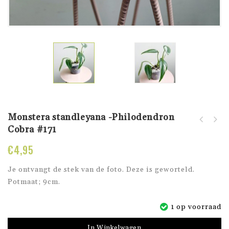
Monstera standleyana -Philodendron
Monstera standleyana -
Cobra #171
Monstera standleyana -
Philodendron Cobra
Philodendron Cobra
#170
€
4,95
#172
Je ontvangt de stek van de foto. Deze is geworteld.
Potmaat; 9cm.
1 op voorraad
In Winkelwagen