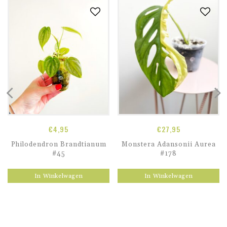
€
4,95
€
27,95
Philodendron Brandtianum
Monstera Adansonii Aurea
#45
#178
In Winkelwagen
In Winkelwagen