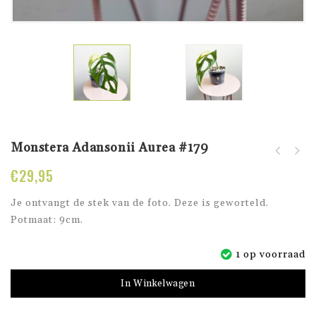
Monstera Adansonii Aurea #179
Monstera Adansonii
Philodendron White
Aurea #178
€
29,95
Princess #177
Je ontvangt de stek van de foto. Deze is geworteld.
Potmaat: 9cm.
1 op voorraad
In Winkelwagen