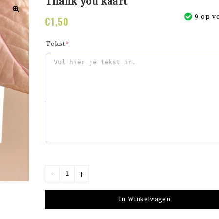
Thank you kaart
9 op v
€
1,50
Tekst
*
In Winkelwagen