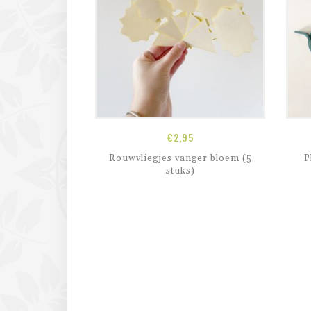
€
2,95
Rouwvliegjes vanger bloem (5
P
stuks)