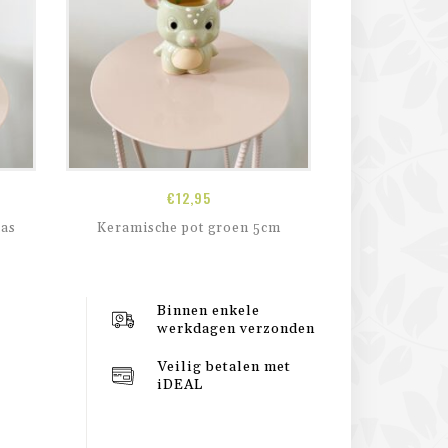
€
12,95
las
Keramische pot groen 5cm
Witte sti
Binnen enkele
werkdagen verzonden
Veilig betalen met
iDEAL