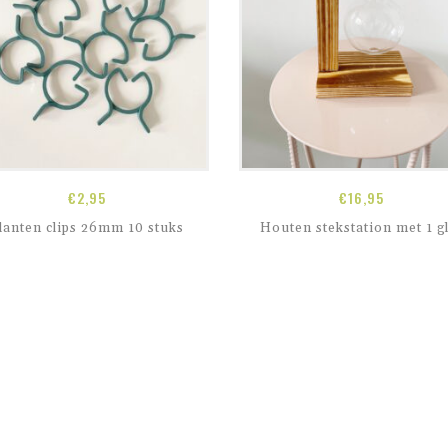
€
2,95
€
16,95
lanten clips 26mm 10 stuks
Houten stekstation met 1 g