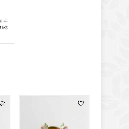
g in
tact