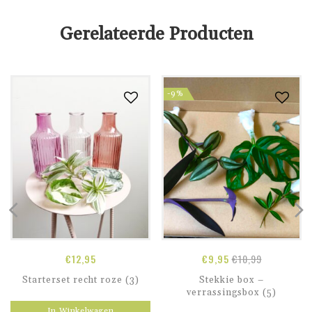
Gerelateerde Producten
-9%
€
12,95
€
9,95
€
10,99
Starterset recht roze (3)
Stekkie box –
verrassingsbox (5)
In Winkelwagen