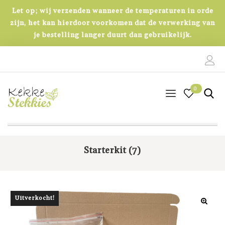
Let op; wij verzenden wanneer de temperaturen in orde
zijn, het kan hierdoor voorkomen dat de verwerking van
je bestelling langer duurt dan gebruikelijk.
0
0
Starterkit (7)
Uitverkocht!