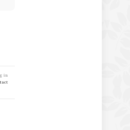
g in
tact