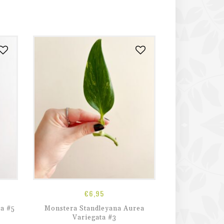
€
6,95
a #5
Monstera Standleyana Aurea
He
Variegata #3