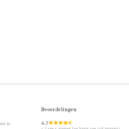
Beoordelingen
4,7
es is
4,7 van 5 sterren (op basis van 146 reviews)