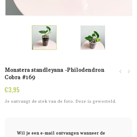
Monstera standleyana -Philodendron
Piper Sylvaticum
Cobra #169
Monstera standleyana -
geworteld #4
Philodendron Cobra
€
3,95
#170
Je ontvangt de stek van de foto. Deze is geworteld.
Wil je een e-mail ontvangen wanneer de