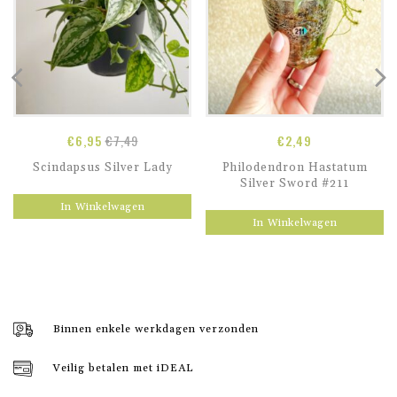
€
6,95
€
7,49
€
2,49
Scindapsus Silver Lady
Philodendron Hastatum
Silver Sword #211
In Winkelwagen
In Winkelwagen
Binnen enkele werkdagen verzonden
Veilig betalen met iDEAL